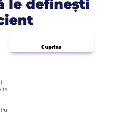
le definești 
icient
d
 
Cuprins
i 
 te 
tru 