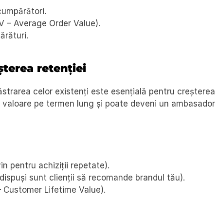
 cumpărători.
V – Average Order Value).
rături.
eșterea retenției
ăstrarea celor existenți este esențială pentru creșterea 
tă valoare pe termen lung și poate deveni un ambasador a
vin pentru achiziții repetate).
ispuși sunt clienții să recomande brandul tău).
 – Customer Lifetime Value).