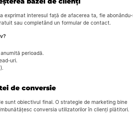
eșterea bazei de clienți
-a exprimat interesul față de afacerea ta, fie abonându-
gratuit sau completând un formular de contact.
iv?
 anumită perioadă.
ead-uri.
).
atei de conversie
e sunt obiectivul final. O strategie de marketing bine 
mbunătățesc conversia utilizatorilor în clienți plătitori.