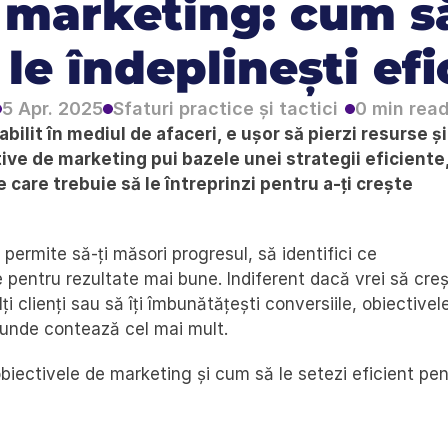
marketing: cum să 
 le îndeplinești ef
0 min rea
5 Apr. 2025
Sfaturi practice și tactici
abilit în mediul de afaceri, e ușor să pierzi resurse și 
ive de marketing pui bazele unei strategii eficiente,
 care trebuie să le întreprinzi pentru a-ți crește 
 permite să-ți măsori progresul, să identifici ce 
e pentru rezultate mai bune. Indiferent dacă vrei să creșt
ți clienți sau să îți îmbunătățești conversiile, obiectivele
o unde contează cel mai mult.
obiectivele de marketing și cum să le setezi eficient pen