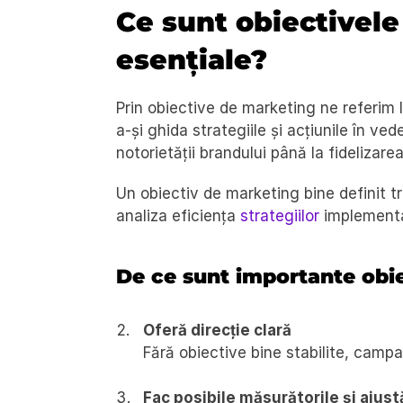
Ce sunt obiectivele
esențiale?
Prin obiective de marketing ne referim l
a-și ghida strategiile și acțiunile în ved
notorietății brandului până la fidelizarea
Un obiectiv de marketing bine definit treb
analiza eficiența 
strategiilor
 implementa
De ce sunt importante obi
Oferă direcție clară 
Fără obiective bine stabilite, campan
Fac posibile măsurătorile și ajustă