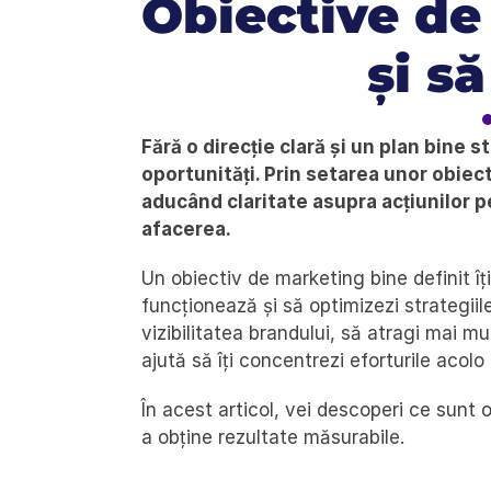
Obiective de 
și să
Fără o direcție clară și un plan bine st
oportunități. Prin setarea unor obiect
aducând claritate asupra acțiunilor pe
afacerea.
Un obiectiv de marketing bine definit îți
funcționează și să optimizezi strategiil
vizibilitatea brandului, să atragi mai mul
ajută să îți concentrezi eforturile acol
În acest articol, vei descoperi ce sunt 
a obține rezultate măsurabile.